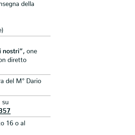
nsegna della
e)
 nostri”,
one
on diretto
a del M° Dario
i su
357
o 16 o al