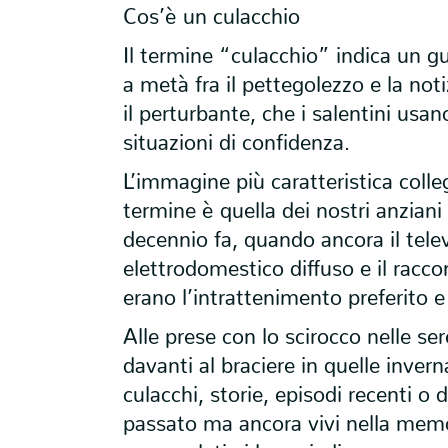
Cos’è un culacchio
Il termine “culacchio” indica un g
a metà fra il pettegolezzo e la notiz
il perturbante, che i salentini usan
situazioni di confidenza.
L’immagine più caratteristica coll
termine è quella dei nostri anziani
decennio fa, quando ancora il tele
elettrodomestico diffuso e il racco
erano l’intrattenimento preferito e 
Alle prese con lo scirocco nelle se
davanti al braciere in quelle inver
culacchi, storie, episodi recenti o
passato ma ancora vivi nella memor
accoccolati ai loro piedi.