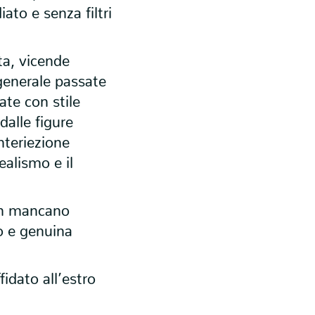
to e senza filtri
ita, vicende
 generale passate
rate con stile
dalle figure
interiezione
realismo e il
non mancano
o e genuina
dato all’estro