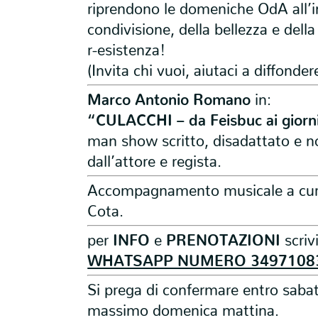
riprendono le domeniche OdA all’i
condivisione, della bellezza e della
r-esistenza!
(Invita chi vuoi, aiutaci a diffonder
Marco Antonio Romano
in:
“CULACCHI – da Feisbuc ai giorni
man show scritto, disadattato e n
dall’attore e regista.
Accompagnamento musicale a cur
Cota.
per
INFO
e
PRENOTAZIONI
scriv
WHATSAPP NUMERO 3497108
Si prega di confermare entro sabat
massimo domenica mattina.