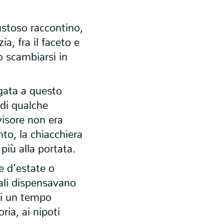
ustoso raccontino,
ia, fra il faceto e
o scambiarsi in
egata a questo
 di qualche
visore non era
nto, la chiacchiera
più alla portata.
re d’estate o
nali dispensavano
 di un tempo
ia, ai nipoti