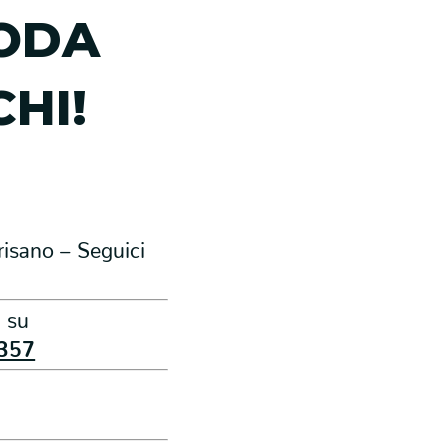
ODA
HI!
risano – Seguici
i su
357