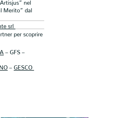
“Artisjus” nel
l Merito” dal
nte srl
artner per scoprire
FA
– GFS –
ANO
–
GESCO