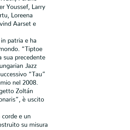
er Youssef, Larry
rtu, Loreena
vind Aarset e
in patria e ha
il mondo. “Tiptoe
a sua precedente
ungarian Jazz
 successivo “Tau”
emio nel 2008.
getto Zoltán
naris”, è uscito
5 corde e un
ostruito su misura