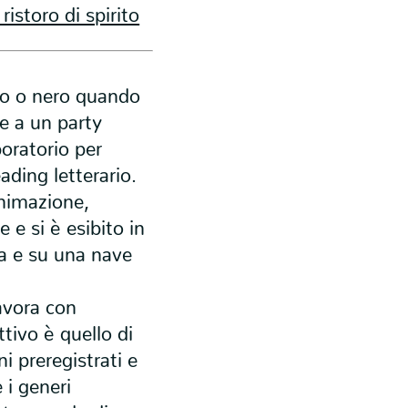
storo di spirito
co o nero quando
re a un party
oratorio per
ading letterario.
animazione,
 e si è esibito in
ra e su una nave
avora con
ttivo è quello di
i preregistrati e
 i generi