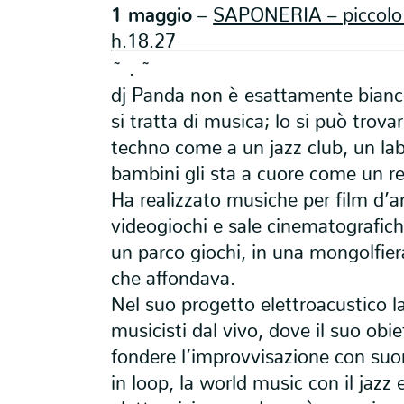
1 maggio
–
SAPONERIA – piccolo ri
h.18.27
~ . ~
dj Panda non è esattamente bian
si tratta di musica; lo si può trova
techno come a un jazz club, un lab
bambini gli sta a cuore come un re
Ha realizzato musiche per film d’
videogiochi e sale cinematografiche
un parco giochi, in una mongolfie
che affondava.
Nel suo progetto elettroacustico l
musicisti dal vivo, dove il suo obie
fondere l’improvvisazione con suon
in loop, la world music con il jazz e