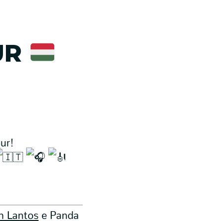
UR
our!
n Lantos
e Panda