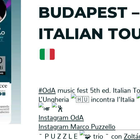
BUDAPEST –
ITALIAN TO
#OdA
music fest 5th ed. Italian T
L’Ungheria
incontra l’Italia
Instagram OdA
Instagram Marco Puzzello
~ P U Z Z L E
trio ~ con
Zoltá