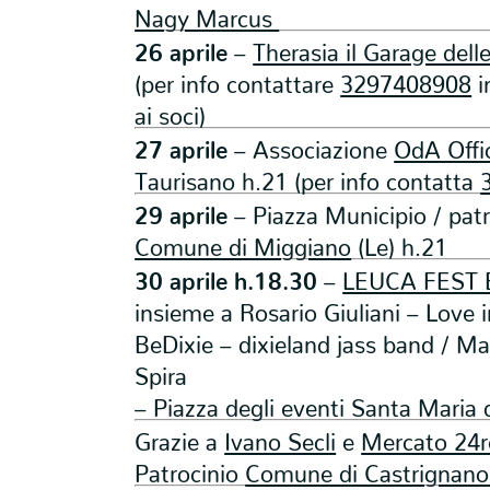
Nagy Marcus
26 aprile
–
Therasia il Garage delle
(per info contattare
3297408908
i
ai soci)
27 aprile
– Associazione
OdA Offic
Taurisano h.21 (per info contatta
29 aprile
– Piazza Municipio / patr
Comune di Miggiano
(Le) h.21
30 aprile h.18.30
–
LEUCA FEST E
insieme a Rosario Giuliani – Love i
BeDixie – dixieland jass band / M
Spira
– Piazza degli eventi Santa Maria 
Grazie a
Ivano Secli
e
Mercato 24r
Patrocinio
Comune di Castrignano