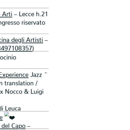
 Arti
– Lecce h.21
ngresso riservato
ina degli Artisti
–
3497108357
)
ocinio
xperience
Jazz ~
n translation /
ax Nocco & Luigi
di Leuca
e
 del Capo
–