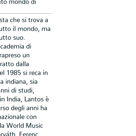
gato mondo di
sta che si trova a
 tutto il mondo, ma
utto suo.
Accademia di
rapreso un
ratto dalla
el 1985 si reca in
a indiana, sia
nni di studi,
in India, Lantos è
rso degli anni ha
rnazionale con
ella World Music
rváth, Ferenc